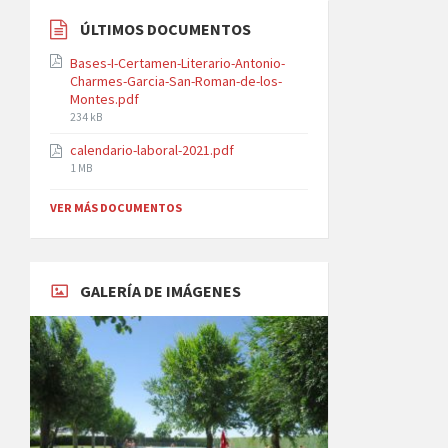
ÚLTIMOS DOCUMENTOS
Bases-I-Certamen-Literario-Antonio-
Charmes-Garcia-San-Roman-de-los-
Montes.pdf
File
234 kB
size:
calendario-laboral-2021.pdf
File
1 MB
size:
VER MÁS DOCUMENTOS
GALERÍA DE IMÁGENES