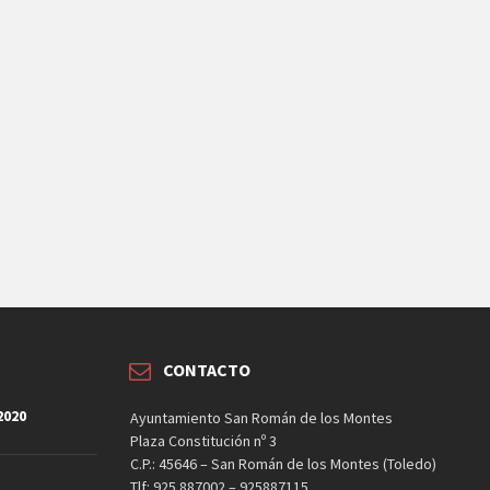
CONTACTO
2020
Ayuntamiento San Román de los Montes
Plaza Constitución nº 3
C.P.: 45646 – San Román de los Montes (Toledo)
Tlf: 925 887002 – 925887115