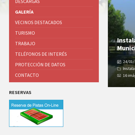
DESCARGAS
GALERÍA
VECINOS DESTACADOS
TURISMO
Insta
TRABAJO
Munic
TELÉFONOS DE INTERÉS
24/01
PROTECCIÓN DE DATOS
Instal
CONTACTO
16 im
RESERVAS