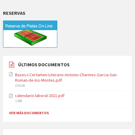
RESERVAS
ÚLTIMOS DOCUMENTOS
Bases-I-Certamen-Literario-Antonio-Charmes-Garcia-San-
Roman-de-los-Montes.pdf
File
234 kB
size:
calendario-laboral-2021.pdf
File
1 MB
size:
VER MÁS DOCUMENTOS