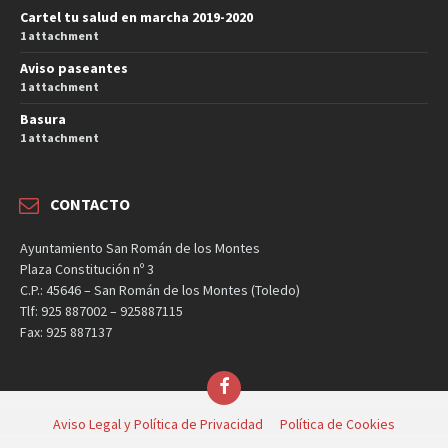
Cartel tu salud en marcha 2019-2020
1 attachment
Aviso paseantes
1 attachment
Basura
1 attachment
CONTACTO
Ayuntamiento San Román de los Montes
Plaza Constitución nº 3
C.P.: 45646 – San Román de los Montes (Toledo)
Tlf: 925 887002 – 925887115
Fax: 925 887137
Facebook
Aviso Legal y Política de Privacidad
Política de Cookies