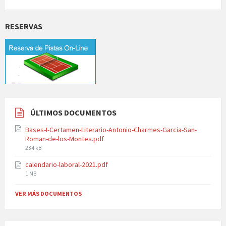
RESERVAS
ÚLTIMOS DOCUMENTOS
Bases-I-Certamen-Literario-Antonio-Charmes-Garcia-San-
Roman-de-los-Montes.pdf
File
234 kB
size:
calendario-laboral-2021.pdf
File
1 MB
size:
VER MÁS DOCUMENTOS