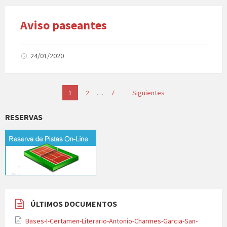
Aviso paseantes
24/01/2020
Paginación
1
2
…
7
Siguientes
de
entradas
RESERVAS
ÚLTIMOS DOCUMENTOS
Bases-I-Certamen-Literario-Antonio-Charmes-Garcia-San-