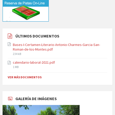
ÚLTIMOS DOCUMENTOS
Bases-I-Certamen-Literario-Antonio-Charmes-Garcia-San-
Roman-de-los-Montes.pdf
File
234 kB
size:
calendario-laboral-2021.pdf
File
1 MB
size:
VER MÁS DOCUMENTOS
GALERÍA DE IMÁGENES