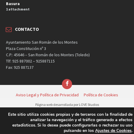
Basura
1 attachment
CONTACTO
Ayuntamiento San Román de los Montes
Plaza Constitución nº 3
C.P.: 45646 – San Román de los Montes (Toledo)
Tlf: 925 887002 – 925887115
Fax: 925 887137
Facebook
Aviso Legal y Política de Privacidad
Política de Cookies
Página web desarrollada por LOVE Studios
Copyright © | Ayuntamiento de San Román de los Montes
Este sitio utiliza cookies propias y de terceros con la finalidad de
analizar la navegación y el tráfico generado a efectos
estadísticos. Si lo desea puede configurarlas o rechazar su uso
pulsando en los
Ajustes de Cookies
.