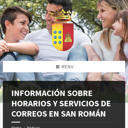
Skip
Skip
Skip
Skip
to
to
to
to
content
left
right
footer
sidebar
sidebar
MENU
INFORMACIÓN SOBRE
HORARIOS Y SERVICIOS DE
CORREOS EN SAN ROMÁN
Home
Notices
/